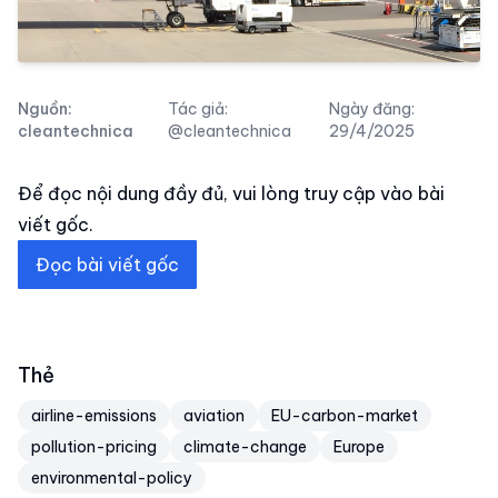
Nguồn:
Tác giả:
Ngày đăng:
cleantechnica
@cleantechnica
29/4/2025
Để đọc nội dung đầy đủ, vui lòng truy cập vào bài
viết gốc.
Đọc bài viết gốc
Thẻ
airline-emissions
aviation
EU-carbon-market
pollution-pricing
climate-change
Europe
environmental-policy