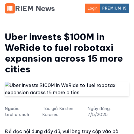
RIEM News
Login
PREMIUM 1$
Uber invests $100M in
WeRide to fuel robotaxi
expansion across 15 more
cities
Nguồn:
Tác giả:
Kirsten
Ngày đăng:
techcrunch
Korosec
7/5/2025
Để đọc nội dung đầy đủ, vui lòng truy cập vào bài